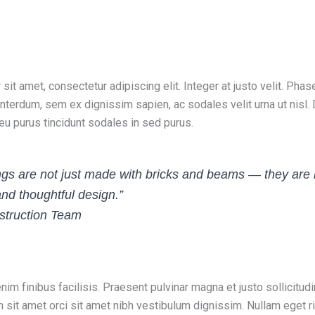
it amet, consectetur adipiscing elit. Integer at justo velit. Phas
interdum, sem ex dignissim sapien, ac sodales velit urna ut nisl.
t eu purus tincidunt sodales in sed purus.
ngs are not just made with bricks and beams — they are b
 and thoughtful design.”
struction Team
im finibus facilisis. Praesent pulvinar magna et justo sollicitudin
n sit amet orci sit amet nibh vestibulum dignissim. Nullam eget r