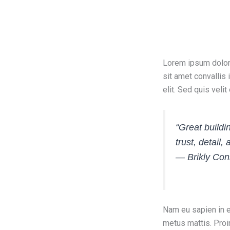
Lorem ipsum dolor s
sit amet convallis 
elit. Sed quis veli
“Great buildi
trust, detail,
—
Brikly Con
Nam eu sapien in en
metus mattis. Proi