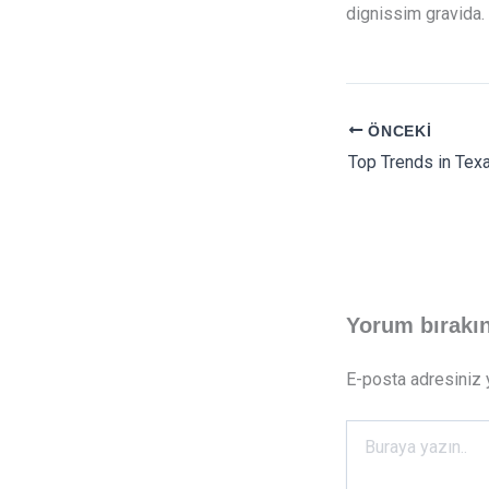
dignissim gravida
ÖNCEKI
Top Trends in Te
Yorum bırakı
E-posta adresiniz
Buraya
yazın..