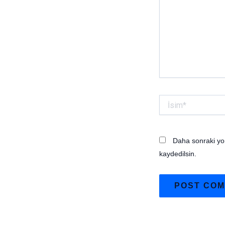
İsim*
Daha sonraki yor
kaydedilsin.