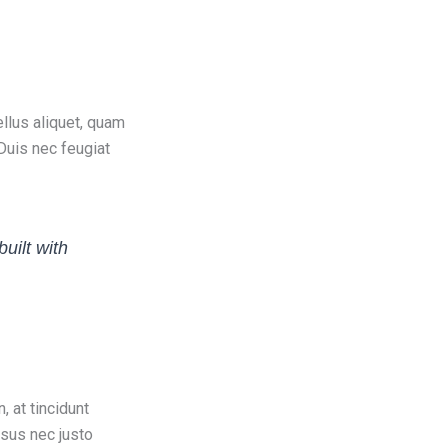
ellus aliquet, quam
 Duis nec feugiat
uilt with
, at tincidunt
isus nec justo