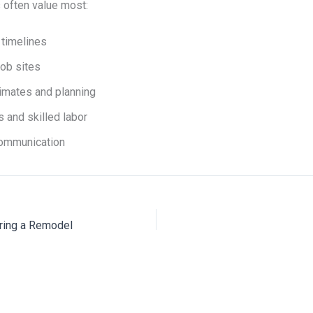
s often value most:
 timelines
job sites
imates and planning
s and skilled labor
 communication
ring a Remodel