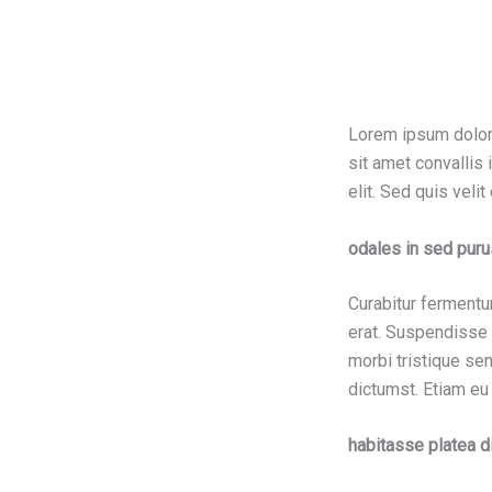
Lorem ipsum dolor s
sit amet convallis 
elit. Sed quis veli
odales in sed puru
Curabitur fermentu
erat. Suspendisse c
morbi tristique se
dictumst. Etiam eu
habitasse platea d