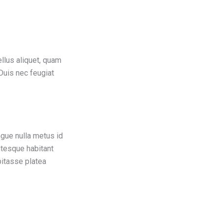
ellus aliquet, quam
 Duis nec feugiat
gue nulla metus id
entesque habitant
bitasse platea