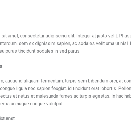
it amet, consectetur adipiscing elit. Integer at justo velit. Phas
interdum, sem ex dignissim sapien, ac sodales velit urna ut nisl.
t eu purus tincidunt sodales in sed purus.
s
m, augue id aliquam fermentum, turpis sem bibendum orci, at con
ongue ligula nec sapien feugiat, id tincidunt erat lobortis. Pell
nectus et netus et malesuada fames ac turpis egestas. In hac ha
 eros ac augue congue volutpat.
ictumst