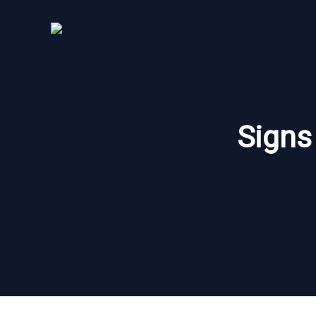
İçeriğe
atla
Signs