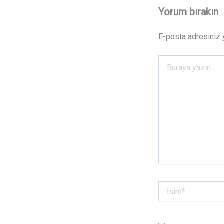
Yorum bırakın
E-posta adresiniz
Buraya
yazın..
İsim*