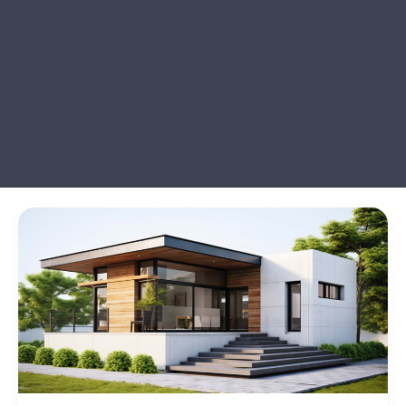
How
to
Plan
Your
Dream
Home