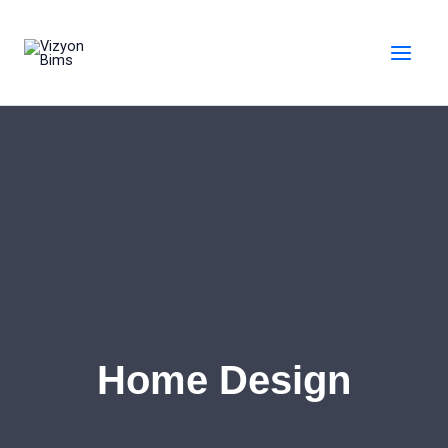
İçeriğe
MAI
atla
MEN
Home Design