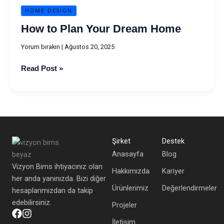
HOME DESIGN
How to Plan Your Dream Home
Yorum bırakın
|
Ağustos 20, 2025
Read Post »
Şirket
Destek
Anasayfa
Blog
Vizyon Bims ihtiyacınız olan
Hakkımızda
Kariyer
her anda yanınızda. Bizi diğer
Ürünlerimiz
Değerlendirmeler
hesaplarımızdan da takip
edebilirsiniz.
Projeler
İletişim